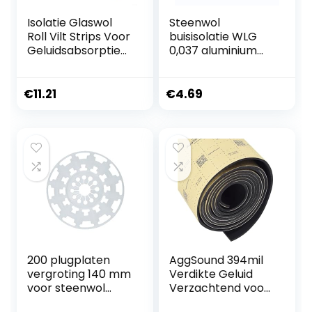
Isolatie Glaswol
Steenwol
Roll Vilt Strips Voor
buisisolatie WLG
Geluidsabsorptie
0,037 aluminium
En Warmte
gelamineerde
Behoud
buisschaal isolatie
Aluminiumfolie
voor
€
11.21
€
4.69
Glaswol Vilt Strips
verwarmingsbuize
Glasvezel Roll Vilt
n verschillende
10M
maten
200 plugplaten
AggSound 394mil
vergroting 140 mm
Verdikte Geluid
voor steenwol
Verzachtend voor
isolatieplaten
Auto’s met