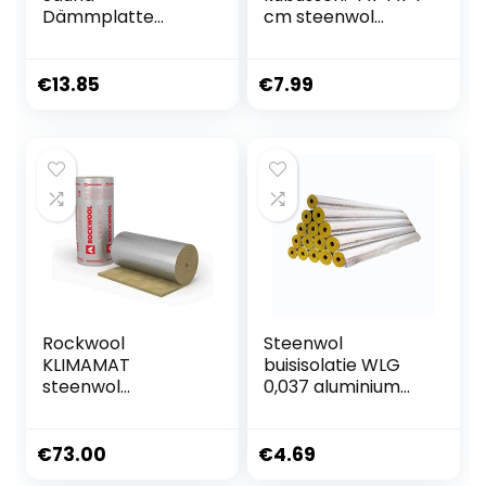
Dämmplatte
cm steenwol
600x1200x30mm
kweekmat
vloerloos
Rockwool Cube
€
13.85
€
7.99
teelt hydrocultuur
bodemloos
cultuursubstraat
steenwol voor
stekken
plantenvermeerd
ering
Rockwool
Steenwol
KLIMAMAT
buisisolatie WLG
steenwol
0,037 aluminium
lamellenmat 20-
gelamineerde
80mm
buisschaal isolatie
voor
€
73.00
€
4.69
verwarmingsbuize