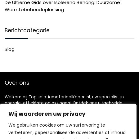
De Ultieme Gids over Isolerend Behang: Duurzame
Warmtebehoudoplossing
Berichtcategorie
Blog
Over ons
Welkom bij TopIsolatiemateriaalKopen.nl, uw specialist in
energie-efficiënte oplossingen! Ontdek ons uitgebreide
assortiment aan isolatiematerialen, zorgvuldig geselecteerd
Wij waarderen uw privacy
om uw ruimte te voorzien van comfort en energiebesparing.
Met innovatieve ontwerpen zoals milieuvriendelijke opties en
We gebruiken cookies om uw surfervaring te
hoogwaardige thermische eigenschappen, zijn onze
verbeteren, gepersonaliseerde advertenties of inhoud
isolatiematerialen perfect voor diverse toepassingen.