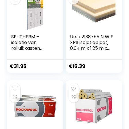
SELITHERM –
Ursa 2133755 N W E
isolatie van
XPS isolatieplaat,
rolluikkasten
0,04 m x 1,25 m x
complete set voor
0,6 m, 1,2 m².K/W
optimale isolatie
thermische
25mm
weerstand
€
31.95
€
16.39