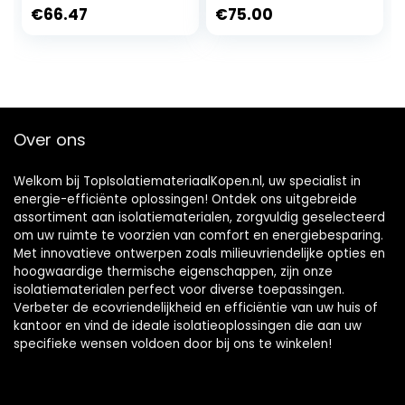
extra stabiel en
(dikte 6mm) CON.
€
66.47
€
75.00
lang mes voor het
10 stuks.
snijden van
isolatiemateriaal
Over ons
Welkom bij TopIsolatiemateriaalKopen.nl, uw specialist in
energie-efficiënte oplossingen! Ontdek ons uitgebreide
assortiment aan isolatiematerialen, zorgvuldig geselecteerd
om uw ruimte te voorzien van comfort en energiebesparing.
Met innovatieve ontwerpen zoals milieuvriendelijke opties en
hoogwaardige thermische eigenschappen, zijn onze
isolatiematerialen perfect voor diverse toepassingen.
Verbeter de ecovriendelijkheid en efficiëntie van uw huis of
kantoor en vind de ideale isolatieoplossingen die aan uw
specifieke wensen voldoen door bij ons te winkelen!