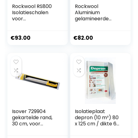
Rockwool RS800
Rockwool
Isolatieschalen
Aluminium
voor
gelamineerde
verwarmingsbuisis
buisschaal, WLG
olatie voor 1 5 mm
0,035
tot 219 mm ø
verschillende
€
93.00
€
82.00
buisdiameter
maten (28×20
mm/15 m)
Isover 729904
Isolatieplaat
gekartelde rand,
depron (10 m²) 80
30 cm, voor
x 125 cm / dikte 6-
stevigere minerale
3-9 mm
wolproducten,
(selecteerbaar)